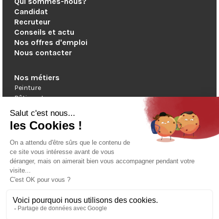
Qui sommes-nous?
Candidat
Recruteur
Conseils et actu
Nos offres d'emploi
Nous contacter
Nos métiers
Peinture
Bâtiment
Suivez-nous!
Sur Linkedin
Sur Youtube
© 2024 LFP Intérim. Tous droits réservés.
Politique de confidentialité
Mentions légales